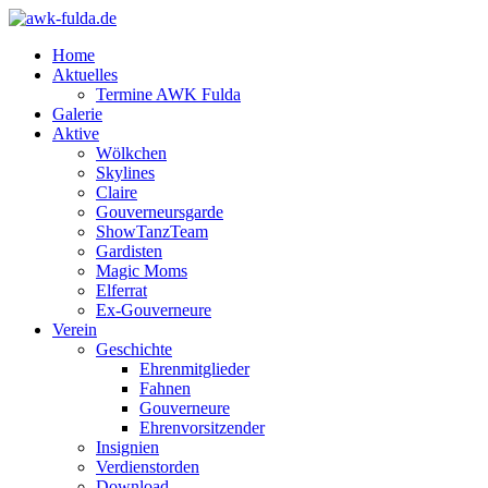
Home
Aktuelles
Termine AWK Fulda
Galerie
Aktive
Wölkchen
Skylines
Claire
Gouverneursgarde
ShowTanzTeam
Gardisten
Magic Moms
Elferrat
Ex-Gouverneure
Verein
Geschichte
Ehrenmitglieder
Fahnen
Gouverneure
Ehrenvorsitzender
Insignien
Verdienstorden
Download